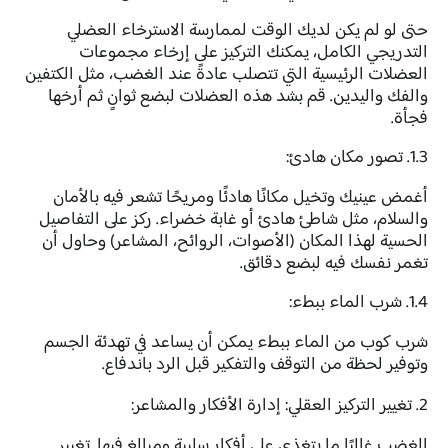
حتى لو لم يكن لديك الوقت لممارسة الاسترخاء العضلي
التدريجي الكامل، يمكنك التركيز على إرخاء مجموعات
العضلات الرئيسية التي تتصلب عادةً عند الغضب، مثل الكتفين
والفك واليدين. قم بشد هذه العضلات لبضع ثوانٍ ثم أرخها
فجأة.
1.3. تصور مكان هادئ:
أغمض عينيك وتخيل مكانًا هادئًا ومريحًا تشعر فيه بالأمان
والسلام، مثل شاطئ هادئ أو غابة خضراء. ركز على التفاصيل
الحسية لهذا المكان (الأصوات، الروائح، المشاعر) وحاول أن
تغمر نفسك فيه لبضع دقائق.
1.4. شرب الماء ببطء:
شرب كوب من الماء ببطء يمكن أن يساعد في تهدئة الجسم
وتوفير لحظة من التوقف والتفكير قبل الرد باندفاع.
2. تغيير التركيز العقلي: إدارة الأفكار والمشاعر:
الغضب غالبًا ما يتغذى على أفكار سلبية ومبالغ فيها. تغيير