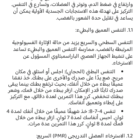
وارتفاع في ضغط الدم، وتوتر في العضلات، وتسارع في التنفس.
التركيز على تهدئة هذه الاستجابات الجسدية الأولية يمكن أن
يساعد في تقليل حدة الشعور بالغضب.
1.1. التنفس العميق والبطيء:
التنفس السطحي والسريع يزيد من حالة الإثارة الفسيولوجية
المرتبطة بالغضب. ممارسة التنفس العميق والبطيء تساعد
على تنشيط الجهاز العصبي الباراسمبثاوي المسؤول عن
الاسترخاء.
التنفس البطني (الحجابي):
اجلس أو استلقِ في مكان
مريح. ضع يدًا على صدرك والأخرى على بطنك. خذ نفسًا
عميقًا ببطء من خلال أنفك، بحيث ترتفع بطنك بينما يبقى
صدرك ثابتًا قدر الإمكان. ازفر ببطء من خلال فمك، وشعر
ببطنك تنخفض. كرر هذا التمرين لعدة دقائق، مع التركيز
على إبطاء وتعميق أنفاسك.
تنفس 4-7-8:
خذ شهيقًا عميقًا من خلال أنفك لمدة 4
ثوانٍ. احبس أنفاسك لمدة 7 ثوانٍ. ازفر ببطء من خلال
فمك لمدة 8 ثوانٍ. كرر هذا التمرين عدة مرات.
1.2. الاسترخاء العضلي التدريجي (PMR) السريع: