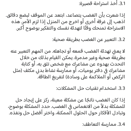
3.1. أخذ استراحة قصيرة:
إذا شعرت بأن الغضب يتصاعد، ابتعد عن الموقف لبضع دقائق.
اذهب إلى غرفة أخرى أو اخرج من المنزل إذا لزم الأمر. هذه
الاستراحة تمنحك وقتًا لتهدئة نفسك والتفكير بوضوح أكبر.
3.2. التعبير عن الغضب بطريقة صحية:
لا يعني تهدئة الغضب قمعه أو تجاهله. من المهم التعبير عنه
بطريقة صحية وغير مدمرة. يمكن القيام بذلك من خلال
التحدث بهدوء عن مشاعرك مع شخص تثق به، أو كتابة
مشاعرك في دفتر يوميات، أو ممارسة نشاط بدني مكثف (مثل
الركض أو الملاكمة على وسادة) لتفريغ الطاقة.
3.3. استخدام تقنيات حل المشكلات:
إذا كان الغضب ناتجًا عن مشكلة معينة، ركز على إيجاد حل
للمشكلة بدلاً من الانغماس في الغضب. حدد المشكلة بوضوح،
وتبادل الأفكار حول الحلول الممكنة، واختر أفضل حل ونفذه.
3.4. ممارسة التعاطف: