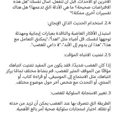
الآخرين أو الأحداث. قبل أن تنفعل، اسأل نفسك: "هل هذه
الافتراضات صحيحة؟ ما هي الأدلة التي تدعمها؟ هل هناك
تفسيرات أخرى ممكنة؟"
2.4. استخدام الحديث الذاتي الإيجابي:
استبدل الأفكار الغاضبة والناقدة بعبارات إيجابية ومهدئة
توجهها لنفسك. قل أشياء مثل "اهدأ"، "يمكنني التعامل مع
هذا"، "هذا لن يدوم إلى الأبد"، "لا داعي للغضب".
2.5. تشتيت الانتباه المؤقت:
إذا كان الغضب شديدًا، فقد يكون من المفيد تشتيت انتباهك
مؤقتًا عن الموقف المثير للغضب. قم بنشاط مختلف تمامًا يركز
انتباهك، مثل الاستماع إلى الموسيقى، أو قراءة كتاب، أو
المشي، أو التحدث مع شخص آخر حول موضوع مختلف.
3. تغيير الاستجابة السلوكية للغضب:
الطريقة التي نتصرف بها عند الغضب يمكن أن تزيد من حدته
أو تقلله. اختيار استجابات سلوكية صحية أمر بالغ الأهمية.