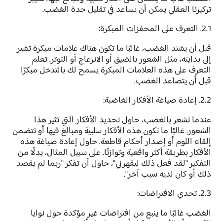
تركيزنا العقلي يمكن أن يساعد في تقليل حدة الغضب.
2.1. التعرف على المحفزات المبكرة:
قبل أن يشتد الغضب، غالبًا ما تكون هناك علامات مبكرة تشير
إلى بدايته، مثل الشعور بالضيق أو الانزعاج أو التوتر. تعلم
التعرف على هذه العلامات المبكرة يسمح لك بالتدخل مبكرًا
قبل أن يتصاعد الغضب.
2.2. إعادة صياغة الأفكار الغاضبة:
عندما تشعر بالغضب، حاول تحديد الأفكار التي تثير هذا
الشعور. غالبًا ما تكون هذه الأفكار سلبية ومبالغ فيها أو تتضمن
إلقاء اللوم أو إصدار أحكام قاطعة. حاول إعادة صياغة هذه
الأفكار بطريقة أكثر واقعية وتوازنًا. على سبيل المثال، بدلًا من
التفكير "لقد فعل ذلك ليقهرني"، حاول أن تفكر "ربما لم يقصد
ذلك أو كان لديه سبب آخر".
2.3. تحدي الافتراضات:
الغضب غالبًا ما ينبع من افتراضات غير مؤكدة حول نوايا