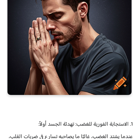
1. الاستجابة الفورية للغضب: تهدئة الجسد أولاً:
عندما يشتد الغضب، غالبًا ما يصاحبه تسارع في ضربات القلب،