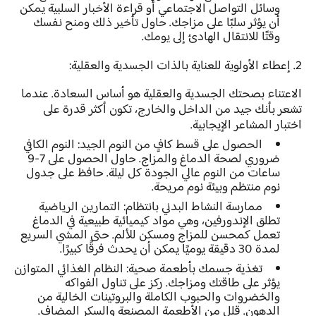
وسائل التواصل الاجتماعي أو قراءة الأخبار السلبية يمكن
أن يؤثر سلبًا على مزاجك. حاول تأخير ذلك ومنح نفسك
وقتًا للانتقال الهادئ إلى يومك.
2. إعطاء الأولوية للعناية بالذات الجسدية والعقلية:
الاعتناء بصحتك الجسدية والعقلية هو أساس السعادة. عندما
تشعر بأنك جيد من الداخل والخارج، تكون أكثر قدرة على
اختبار المشاعر الإيجابية.
الحصول على قسط كافٍ من النوم الجيد:
النوم الكافي
ضروري لصحة الدماغ والمزاج. حاول الحصول على 7-9
ساعات من النوم عالي الجودة كل ليلة. حافظ على جدول
نوم منتظم وبيئة نوم مريحة.
ممارسة النشاط البدني بانتظام:
التمارين الرياضية
تطلق الإندورفين، وهي مواد كيميائية طبيعية في الدماغ
تعمل كمحسن للمزاج ومسكن للألم. حتى المشي السريع
لمدة 30 دقيقة يوميًا يمكن أن يحدث فرقًا كبيرًا.
تغذية جسمك بأطعمة صحية:
النظام الغذائي المتوازن
يؤثر على طاقتك ومزاجك. ركز على تناول الفواكه
والخضروات والحبوب الكاملة والبروتينات الخالية من
الدهون. قلل من الأطعمة المصنعة والسكر المضاف.