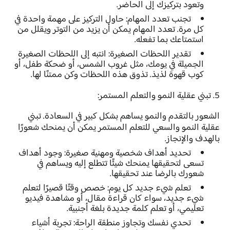
وتعود بتركيزك إلى الحاضر.
تجنب تعدد المهام:
حاول التركيز على مهمة واحدة في
كل مرة. تعدد المهام يمكن أن يزيد من التوتر ويقلل من
استمتاعك بما تفعله.
تقدير اللحظات الصغيرة:
انتبه إلى اللحظات الصغيرة
الجميلة في يومك، مثل غروب الشمس، أو ضحكة طفل، أو
كوب قهوة لذيذ. تذوق هذه اللحظات وكن ممتنًا لها.
5. تبني عقلية النمو والتعلم المستمر:
الشعور بالتقدم والنمو يساهم بشكل كبير في السعادة. تبني
عقلية النمو والسعي للتعلم المستمر يمكن أن يمنحك شعورًا
بالهدف والإنجاز.
تحديد أهداف شخصية ومهنية صغيرة:
وجود أهداف
تسعى لتحقيقها يمنحك شيئًا تتطلع إليه ويساهم في
شعورك بالرضا عند تحقيقها.
تعلم شيء جديد كل يوم:
خصص وقتًا قصيرًا لتعلم
شيء جديد، سواء كان قراءة مقال، أو مشاهدة فيديو
تعليمي، أو تعلم كلمة جديدة بلغة أجنبية.
تحدي نفسك وتجاوز منطقة الراحة:
تجربة أشياء