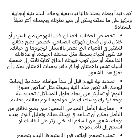
كيف تبدأ يومك يحدد غالبًا نبرة بقية يومك. البدء بنية إيجابية
وتركيز على ما تملكه يمكن أن يغير نظرتك ويجعلك أكثر تقبلاً
للسعادة.
تخصيص لحظات للامتنان:
قبل النهوض من السرير أو
خلال تناول فنجان قهوتك الصباحي، خصص بضع دقائق
للتفكير في الأشياء التي تشعر بالامتنان لوجودها في حياتك.
قد تكون أشياء بسيطة مثل صحتك الجيدة، أو علاقاتك
الداعمة، أو حتى كوب قهوتك الدافئ. كتابة ثلاثة إلى خمسة
أشياء تشعر بالامتنان لها في دفتر يوميات الامتنان يمكن أن
يعزز هذا الشعور.
تحديد نية لليوم:
قبل أن تبدأ مهامك، حدد نية إيجابية
ليومك. قد تكون هذه النية بسيطة مثل "سأكون صبورًا
اليوم" أو "سأركز على إيجاد حلول للمشاكل". تحديد نية
يوجه تركيزك ويساعدك على مواجهة اليوم بعقلية إيجابية.
ممارسة التأمل الصباحي القصير:
حتى بضع دقائق من
التأمل يمكن أن تساعد في تهدئة عقلك وتقليل التوتر وبدء
يومك بشعور من السلام الداخلي. ركز على أنفاسك أو
استمع إلى تأمل موجه.
تجنب تصفح الهاتف فور الاستيقاظ:
البدء بتصفح