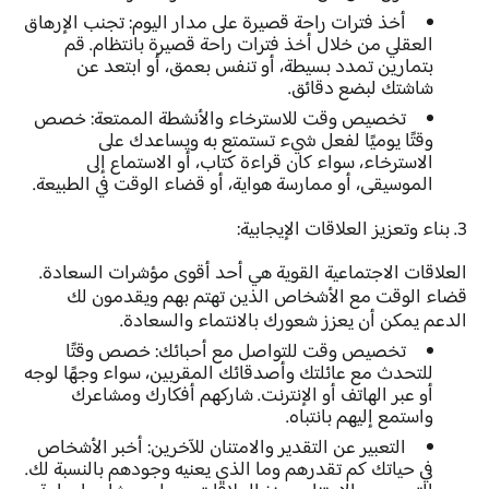
أخذ فترات راحة قصيرة على مدار اليوم:
تجنب الإرهاق
العقلي من خلال أخذ فترات راحة قصيرة بانتظام. قم
بتمارين تمدد بسيطة، أو تنفس بعمق، أو ابتعد عن
شاشتك لبضع دقائق.
تخصيص وقت للاسترخاء والأنشطة الممتعة:
خصص
وقتًا يوميًا لفعل شيء تستمتع به ويساعدك على
الاسترخاء، سواء كان قراءة كتاب، أو الاستماع إلى
الموسيقى، أو ممارسة هواية، أو قضاء الوقت في الطبيعة.
3. بناء وتعزيز العلاقات الإيجابية:
العلاقات الاجتماعية القوية هي أحد أقوى مؤشرات السعادة.
قضاء الوقت مع الأشخاص الذين تهتم بهم ويقدمون لك
الدعم يمكن أن يعزز شعورك بالانتماء والسعادة.
تخصيص وقت للتواصل مع أحبائك:
خصص وقتًا
للتحدث مع عائلتك وأصدقائك المقربين، سواء وجهًا لوجه
أو عبر الهاتف أو الإنترنت. شاركهم أفكارك ومشاعرك
واستمع إليهم بانتباه.
التعبير عن التقدير والامتنان للآخرين:
أخبر الأشخاص
في حياتك كم تقدرهم وما الذي يعنيه وجودهم بالنسبة لك.