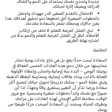
جديدة وتحدي نفسك يساعدك على النمو واكتشاف
قدراتك ويضيف إثارة لحياتك.
الاحتفال بالتقدم الصغير:
قدر جهودك واحتفل
بالخطوات الصغيرة التي تخطوها نحو تحقيق أهدافك. هذا
يعزز حافزك ويجعلك تشعر بالسعادة بتقدمك.
تبني الفشل كفرصة للتعلم:
لا تخف من ارتكاب
الأخطاء. انظر إلى الفشل كفرصة للتعلم والنمو بدلًا من
اعتباره نهاية الطريق.
الخلاصة:
السعادة ليست حدثًا يقع، بل هي نتاج عادات يومية نختار
ممارستها. من خلال دمج هذه العادات الخمس الفعالة في
روتينك اليومي – البدء بنية إيجابية وامتنان، وإعطاء الأولوية
للعناية بالذات، وبناء علاقات إيجابية، وممارسة اليقظة الذهنية،
وتبني عقلية النمو – يمكنك تدريجيًا تحويل حياتك لتصبح أكثر
سعادة ورضا. تذكر أن التغيير يستغرق وقتًا وجهدًا، لذا كن
صبورًا مع نفسك وابدأ بخطوات صغيرة ومستمرة. مع مرور
الوقت، ستلاحظ التأثير الإيجابي لهذه العادات على مزاجك
ونظرتك للحياة، وستجد أن السعادة أصبحت جزءًا طبيعيًا من
يومك.