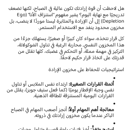
هل لاحظت أن قوة إرادتك تكون عالية في الصباح، لكنها تضعف
تدريجيًا مع نهاية اليوم؟ يشير مفهوم "استنزاف الأنا" (Ego
Depletion) إلى أن الإرادة والمثابرة ليستا موردًا لا ينضب، بل
مخزون محدود ينفد مع الاستخدام المستمر.
كل قرار نتخذه، سواء كان كبيرًا أو صغيرًا، يستهلك جزءًا من
هذا المخزون النفسي. محاربة الرغبة في تناول الشوكولاتة،
التركيز في مهمة مملة، أو التحكم في غضبك، كلها تقلل من
قدرتك على اتخاذ قرار حكيم لاحقًا.
استراتيجيات للحفاظ على مخزون الإرادة
أتمتة القرارات الصغيرة:
ارتداء نفس الملابس أو تناول
نفس وجبة الإفطار يوميًا (كما فعل ستيف جوبز)، يقلل من
القرارات اليومية المستنزفة للطاقة الذهنية.
معالجة أهم المهام أولاً:
أنجز أصعب المهام في الصباح
الباكر عندما يكون مخزون إرادتك في ذروته.
استرح وتغذَّ:
أخذ فترات راحة قصيرة وتناول وجبات