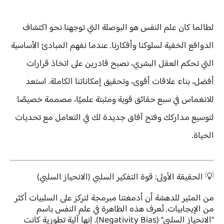
لطالما كان علم النفس هو البوصلة التي توجهنا نحو اكتشاف
الدوافع الخفية لسلوكنا وأفكارنا. عندما نفهم المبادئ الأساسية
التي تحكم العقل البشري، نصبح قادرين على اتخاذ قرارات
أفضل، بناء علاقات أقوى، وتحقيق إمكاناتنا الكاملة. استعد
للانغماس في سبع حقائق قوية ومثبتة علميًا، مصممة خصيصًا
لتوسيع مداركك وفتح آفاق جديدة لك في التعامل مع تحديات
الحياة.
💡 الحقيقة الأولى: قوة التفكير السلبي (الانحياز السلبي)
من المثير للدهشة أن أدمغتنا مبرمجة لتركز على السلبيات أكثر
من الإيجابيات. تُعرف هذه الظاهرة في علم النفس باسم
"الانحياز السلبي" (Negativity Bias). إنها آلية تطورية كانت