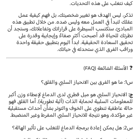
كيف نتغلب على هذه التحديات.
تذكر، ليس الهدف هو تغيير شخصيتك، بل فهم كيفية عمل
عقلك لتبدأ في العمل معه وليس ضده. من خلال تطبيق هذه
المبادئ، ستكتسب السيطرة على قراراتك وتفاعلاتك، وستجد أن
نظرتك للحياة قد أصبحت أكثر صفاءً وإيجابية وقدرة على
تحقيق السعادة الحقيقية. ابدأ اليوم بتطبيق حقيقة واحدة
وراقب الفرق الذي ستحدثه في حياتك.
❓ الأسئلة الشائعة (FAQ)
س1: ما هو الفرق بين الانحياز السلبي والقلق؟
ج:
الانحياز السلبي هو ميل فطري لدى الدماغ لإعطاء وزن أكبر
للمعلومات السلبية لحماية الذات (آلية تطورية). أما القلق فهو
حالة عاطفية تنطوي على الخوف والتوتر بشأن أحداث مستقبلية
غير مؤكدة، وهو نتيجة للانحياز السلبي المفرط وغير المنضبط.
س2: هل يمكن إعادة برمجة الدماغ للتغلب على تأثير الهالة؟