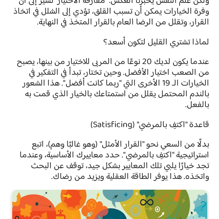
ولكن علم النفس يخبرنا العكس. "مفارقة الاختيار" تشير إلى أن
وفرة الخيارات يمكن أن تسبب القلق، تؤدي إلى الشلل في اتخاذ
القرار، وتقلل من الرضا العام بالقرار المتخذ في النهاية.
لماذا تشتري القليل لتكون أسعد؟
عندما يكون لديك 20 نوعًا من المربى للاختيار من بينها، يصبح
من الصعب اختيار الأفضل. وحين تختار، تبدأ في التفكير في
الخيارات الـ 19 الأخرى التي "ربما كانت أفضل". هذا الشعور
بالندم المحتمل يقلل من استمتاعك بالخيار الذي قمت به
بالفعل.
قاعدة "اكتفِ بالمرضي" (Satisficing)
بدلًا من السعي نحو "القرار الأمثل" (وهو غالبًا وهم)، اتبع
استراتيجية "اكتفِ بالمرضي". حدد معاييرك الأساسية، وعندما
تجد خيارًا يلبي تلك المعايير بشكل جيد، توقف عن البحث
واتخذه. هذا يوفر الطاقة العقلية ويزيد من رضاك.