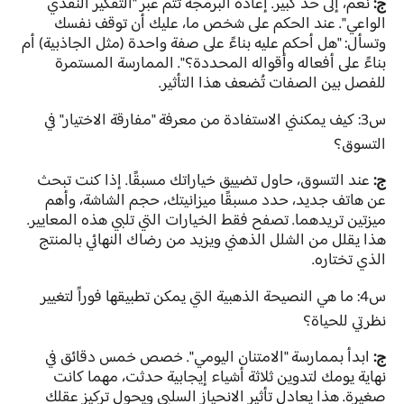
ج:
نعم، إلى حد كبير. إعادة البرمجة تتم عبر "التفكير النقدي
الواعي". عند الحكم على شخص ما، عليك أن توقف نفسك
وتسأل: "هل أحكم عليه بناءً على صفة واحدة (مثل الجاذبية) أم
بناءً على أفعاله وأقواله المحددة؟". الممارسة المستمرة
للفصل بين الصفات تُضعف هذا التأثير.
س3: كيف يمكنني الاستفادة من معرفة "مفارقة الاختيار" في
التسوق؟
ج:
عند التسوق، حاول تضييق خياراتك مسبقًا. إذا كنت تبحث
عن هاتف جديد، حدد مسبقًا ميزانيتك، حجم الشاشة، وأهم
ميزتين تريدهما. تصفح فقط الخيارات التي تلبي هذه المعايير.
هذا يقلل من الشلل الذهني ويزيد من رضاك النهائي بالمنتج
الذي تختاره.
س4: ما هي النصيحة الذهبية التي يمكن تطبيقها فوراً لتغيير
نظرتي للحياة؟
ج:
ابدأ بممارسة "الامتنان اليومي". خصص خمس دقائق في
نهاية يومك لتدوين ثلاثة أشياء إيجابية حدثت، مهما كانت
صغيرة. هذا يعادل تأثير الانحياز السلبي ويحول تركيز عقلك