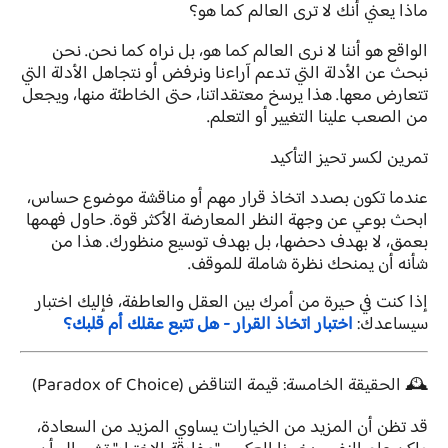
ماذا يعني أنك لا ترى العالم كما هو؟
الواقع هو أننا لا نرى العالم كما هو، بل نراه كما نحن. نحن
نبحث عن الأدلة التي تدعم آراءنا ونرفض أو نتجاهل الأدلة التي
تتعارض معها. هذا يرسخ معتقداتنا، حتى الخاطئة منها، ويجعل
من الصعب علينا التغيير أو التعلم.
تمرين لكسر تحيز التأكيد
عندما تكون بصدد اتخاذ قرار مهم أو مناقشة موضوع حساس،
ابحث بوعي عن وجهة النظر المعارضة الأكثر قوة. حاول فهمها
بعمق، لا بهدف دحضها، بل بهدف توسيع منظورك. هذا من
شأنه أن يمنحك نظرة شاملة للموقف.
إذا كنت في حيرة من أمرك بين العقل والعاطفة، فإليك اختبار
سيساعدك:
اختبار اتخاذ القرار - هل تتبع عقلك أم قلبك؟
🕰️ الحقيقة الخامسة: قيمة التناقض (Paradox of Choice)
قد تظن أن المزيد من الخيارات يساوي المزيد من السعادة،