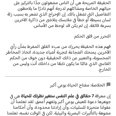
الحقيقة المريحة هي أن الناس مشغولون جدًا بالتركيز على
حياتهم الخاصة ومشاكلهم لدرجة أنهم نادرًا ما يلاحظون
التفاصيل التي تشغل بالك. إن الإحراج الذي تشعر به بسبب زلة
لسان بسيطة أو خطأ في ملابسك يتلاشى من ذاكرة الآخرين
بسرعة فائقة، إن لم يكن قد لوحظ من الأساس.
التحرر من قلق الحكم
فهم هذه الحقيقة يحررك من عبء القلق المفرط بشأن رأي
الآخرين. يمنحك الشجاعة لتجربة أشياء جديدة، اتخاذ المخاطر
المحسوبة، والتعبير عن ذاتك الحقيقية دون خوف من الحكم
القاسي الذي غالبًا ما يكون نابعًا من داخلك أنت وليس من
الخارج.
🏁 الخلاصة: مفتاح الحياة بوعي أكبر
إن معرفة
7 حقائق في علم النفس ستغير نظرتك للحياة
هي في
جوهرها دعوة للعيش بوعي أكبر وتفهم أعمق. لقد تعلمنا أن
عقولنا متحيزة للسلبيات، وأن إرادتنا محدودة، وأن أحكامنا
مشوهة بالتأثيرات البصرية والبيئية. لكن في الوقت نفسه، تعلمنا