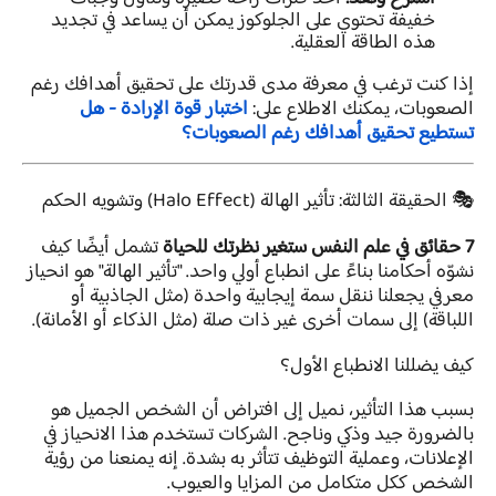
خفيفة تحتوي على الجلوكوز يمكن أن يساعد في تجديد
هذه الطاقة العقلية.
إذا كنت ترغب في معرفة مدى قدرتك على تحقيق أهدافك رغم
الصعوبات، يمكنك الاطلاع على:
اختبار قوة الإرادة - هل
تستطيع تحقيق أهدافك رغم الصعوبات؟
🎭 الحقيقة الثالثة: تأثير الهالة (Halo Effect) وتشويه الحكم
7 حقائق في علم النفس ستغير نظرتك للحياة
تشمل أيضًا كيف
نشوّه أحكامنا بناءً على انطباع أولي واحد. "تأثير الهالة" هو انحياز
معرفي يجعلنا ننقل سمة إيجابية واحدة (مثل الجاذبية أو
اللباقة) إلى سمات أخرى غير ذات صلة (مثل الذكاء أو الأمانة).
كيف يضللنا الانطباع الأول؟
بسبب هذا التأثير، نميل إلى افتراض أن الشخص الجميل هو
بالضرورة جيد وذكي وناجح. الشركات تستخدم هذا الانحياز في
الإعلانات، وعملية التوظيف تتأثر به بشدة. إنه يمنعنا من رؤية
الشخص ككل متكامل من المزايا والعيوب.