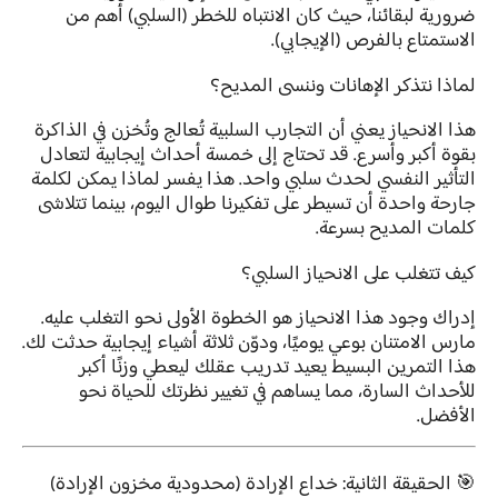
ضرورية لبقائنا، حيث كان الانتباه للخطر (السلبي) أهم من
الاستمتاع بالفرص (الإيجابي).
لماذا نتذكر الإهانات وننسى المديح؟
هذا الانحياز يعني أن التجارب السلبية تُعالج وتُخزن في الذاكرة
بقوة أكبر وأسرع. قد تحتاج إلى خمسة أحداث إيجابية لتعادل
التأثير النفسي لحدث سلبي واحد. هذا يفسر لماذا يمكن لكلمة
جارحة واحدة أن تسيطر على تفكيرنا طوال اليوم، بينما تتلاشى
كلمات المديح بسرعة.
كيف تتغلب على الانحياز السلبي؟
إدراك وجود هذا الانحياز هو الخطوة الأولى نحو التغلب عليه.
مارس الامتنان بوعي يوميًا، ودوّن ثلاثة أشياء إيجابية حدثت لك.
هذا التمرين البسيط يعيد تدريب عقلك ليعطي وزنًا أكبر
للأحداث السارة، مما يساهم في تغيير نظرتك للحياة نحو
الأفضل.
🎯 الحقيقة الثانية: خداع الإرادة (محدودية مخزون الإرادة)