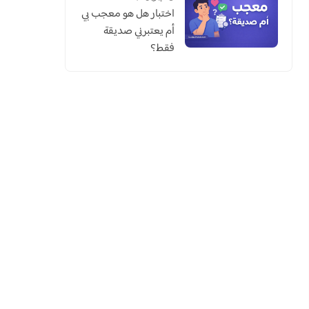
اختبار هل هو معجب بي
أم يعتبرني صديقة
فقط؟