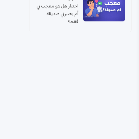
اختبار هل هو معجب بي
أم يعتبرني صديقة
فقط؟